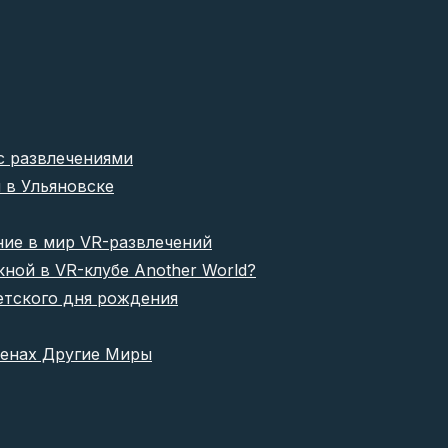
с развлечениями
 в Ульяновске
ние в мир VR-развлечений
ной в VR-клубе Another World?
етского дня рождения
ренах Другие Миры