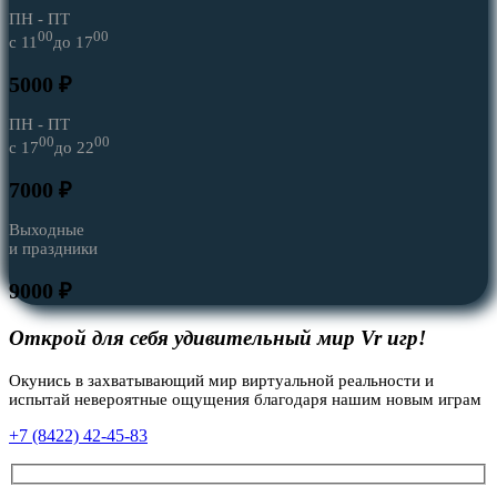
ПН - ПТ
00
00
c 11
до 17
5000 ₽
ПН - ПТ
00
00
c 17
до 22
7000 ₽
Выходные
и праздники
9000 ₽
Открой для себя удивительный мир Vr игр!
Окунись в захватывающий мир виртуальной реальности и
испытай невероятные ощущения благодаря нашим новым играм
+7 (8422) 42-45-83