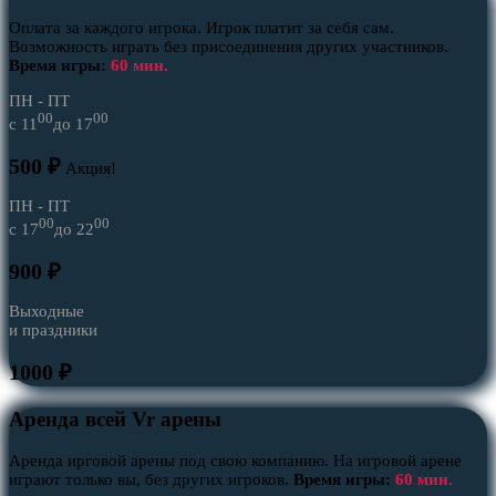
Оплата за каждого игрока. Игрок платит за себя сам.
Возможность играть без присоединения других участников.
Время игры:
60 мин.
ПН - ПТ
00
00
c 11
до 17
500 ₽
Акция!
ПН - ПТ
00
00
c 17
до 22
900 ₽
Выходные
и праздники
1000 ₽
Аренда всей Vr арены
Аренда ирговой арены под свою компанию. На игровой арене
играют только вы, без других игроков.
Время игры:
60 мин.