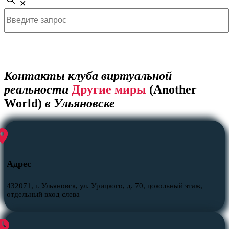
✕
Контакты клуба виртуальной
реальности
Другие миры
(Another
World)
в Ульяновске
Адрес
432071, г. Ульяновск, ул. Урицкого, д. 70, цокольный этаж,
отдельный вход слева