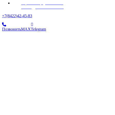
Разработка и продвижение сайта
Веб Студия webart-studio.ru
+7(8422)42-45-83
Позвонить
MAX
Telegram