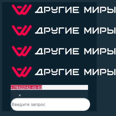
+7(8422)42-45-83
✕