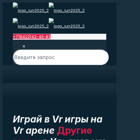
+7(8422)42-45-83
✕
Играй в Vr игры на
Vr арене
Другие