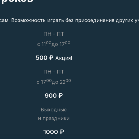
я сам. Возможность играть без присоединения других 
ПН - ПТ
00
00
c 11
до 17
500 ₽
Акция!
ПН - ПТ
00
00
c 17
до 22
900 ₽
Выходные
и праздники
1000 ₽