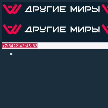
+7(8422)42-45-83
✕