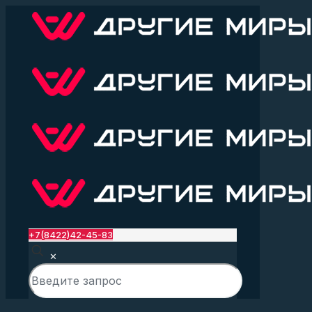
+7(8422)42-45-83
✕